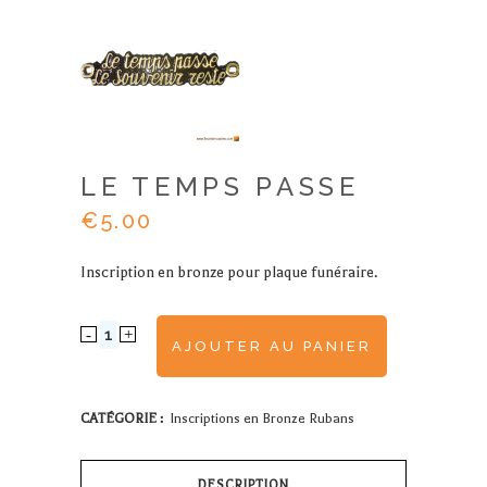
LE TEMPS PASSE
€
5.00
Inscription en bronze pour plaque funéraire.
LE
AJOUTER AU PANIER
TEMPS
PASSE
CATÉGORIE :
Inscriptions en Bronze Rubans
quantity
DESCRIPTION