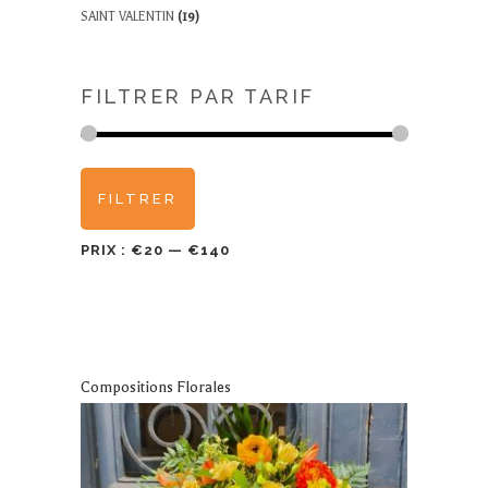
SAINT VALENTIN
(19)
FILTRER PAR TARIF
Prix
Prix
FILTRER
min
max
PRIX :
€20
—
€140
Compositions Florales