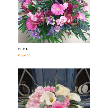
ELEA
€
140.00