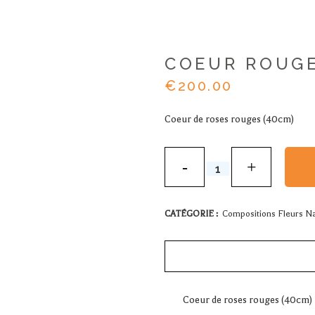
COEUR ROUG
€
200.00
Coeur de roses rouges (40cm)
COEUR
ROUGE
quantity
CATÉGORIE :
Compositions Fleurs Na
Coeur de roses rouges (40cm)