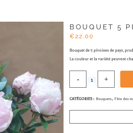
BOUQUET 5 P
€
22.00
Bouquet de 5 pivoines de pays, prod
La couleur et la variété peuvent cha
Bouquet
5
pivoines
CATÉGORIES :
Bouquets
,
Fête des m
quantity