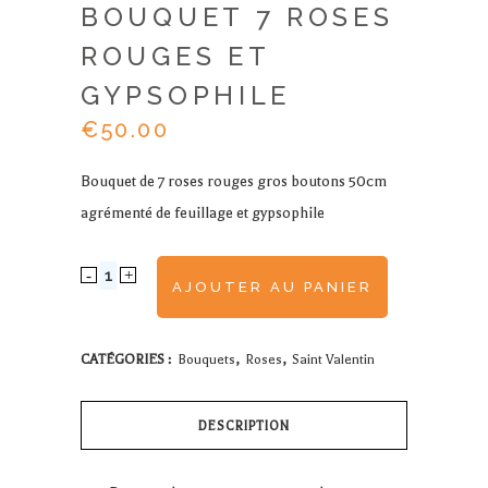
BOUQUET 7 ROSES
ROUGES ET
GYPSOPHILE
€
50.00
Bouquet de 7 roses rouges gros boutons 50cm
agrémenté de feuillage et gypsophile
Bouquet
AJOUTER AU PANIER
7
roses
CATÉGORIES :
Bouquets
,
Roses
,
Saint Valentin
rouges
DESCRIPTION
et
gypsophile